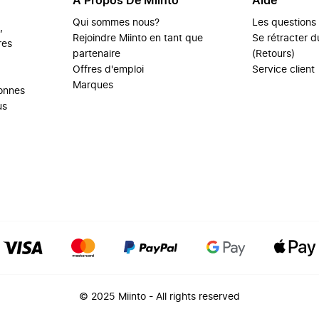
À Propos De Miinto
Aide
Qui sommes nous?
Les questions
,
Rejoindre Miinto en tant que
Se rétracter du
res
partenaire
(Retours)
Offres d'emploi
Service client
Marques
sonnes
us
© 2025 Miinto - All rights reserved