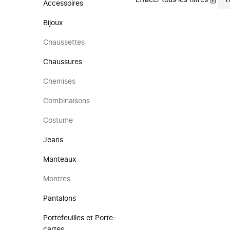
Effacer tous les filtres
T
Accessoires
Bijoux
Chaussettes
Chaussures
Chemises
Combinaisons
Costume
Jeans
Manteaux
Montres
Pantalons
Portefeuilles et Porte-
cartes