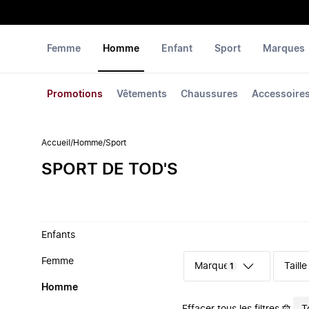
Femme
Homme
Enfant
Sport
Marques
Promotions
Vêtements
Chaussures
Accessoire
Accueil
/
Homme
/
Sport
‪‬‪SPORT‬‪‬ DE ‪TOD'S‬
Enfants
Femme
Marque
Taille
1
Homme