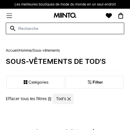
Les meilleures boutiques de mode du monde en un seul endroit
Accueil
/
Homme
/
Sous-vêtements
‪‬‪SOUS-VÊTEMENTS‬‪‬ DE ‪TOD'S‬
Catégories
Filter
Effacer tous les filtres
Tod's