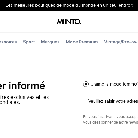
Les meilleures boutiques de mode du monde en un seul endroit
essoires
Sport
Marques
Mode Premium
Vintage/Pre-o
er informé
J'aime la mode femme
fres exclusives et les
ondiales.
En vous inscrivant, vous accep
vous désabonner de notre newsl