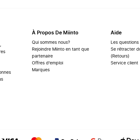
À Propos De Miinto
Aide
Qui sommes nous?
Les questions
,
Rejoindre Miinto en tant que
Se rétracter du
res
partenaire
(Retours)
Offres d'emploi
Service client
Marques
sonnes
us