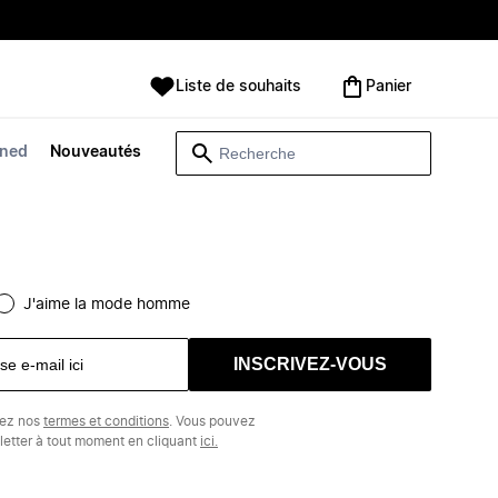
Liste de souhaits
Panier
wned
Nouveautés
J'aime la mode homme
INSCRIVEZ-VOUS
tez nos
termes et conditions
. Vous pouvez
etter à tout moment en cliquant
ici.