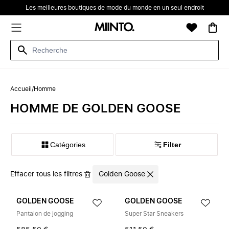
Les meilleures boutiques de mode du monde en un seul endroit
Accueil
/
Homme
‪‬‪HOMME‬‪‬ DE ‪GOLDEN GOOSE‬
Catégories
Filter
Effacer tous les filtres
Golden Goose
GOLDEN GOOSE
GOLDEN GOOSE
Pantalon de jogging
Super Star Sneakers