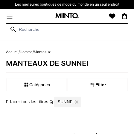
Les meilleures boutiques de mode du monde en un seul endroit
Accueil
/
Homme
/
Manteaux
‪‬‪MANTEAUX‬‪‬ DE ‪SUNNEI‬
Catégories
Filter
Effacer tous les filtres
SUNNEI