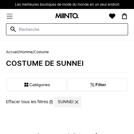
Les meilleures boutiques de mode du monde en un seul endroit
Accueil
/
Homme
/
Costume
‪‬‪COSTUME‬‪‬ DE ‪SUNNEI‬
Catégories
Filter
Effacer tous les filtres
SUNNEI