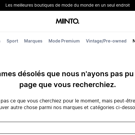
Les meilleures boutiques de mode du monde en un seul endroit
s
Sport
Marques
Mode Premium
Vintage/Pre-owned
es désolés que nous n'ayons pas pu 
page que vous recherchiez.
 pas ce que vous cherchiez pour le moment, mais peut-êtr
uver autre chose parmi nos marques et catégories ci-dess