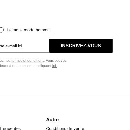
J'aime la mode homme
INSCRIVEZ-VOUS
tez nos
termes et conditions
. Vous pouvez
etter à tout moment en cliquant
ici.
Autre
 fréquentes
Conditions de vente