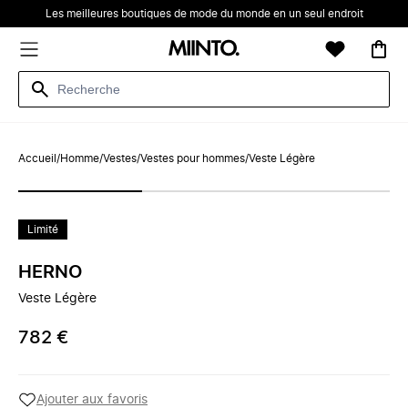
Les meilleures boutiques de mode du monde en un seul endroit
Accueil
/
Homme
/
Vestes
/
Vestes pour hommes
/
Veste Légère
Limité
HERNO
Veste Légère
782 €
Ajouter aux favoris