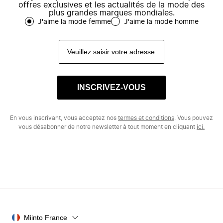
offres exclusives et les actualités de la mode des
plus grandes marques mondiales.
J'aime la mode femme
J'aime la mode homme
INSCRIVEZ-VOUS
En vous inscrivant, vous acceptez nos
termes et conditions
. Vous pouvez
vous désabonner de notre newsletter à tout moment en cliquant
ici.
Miinto France