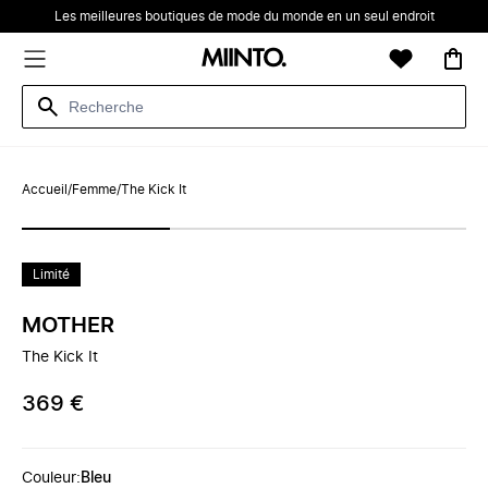
Les meilleures boutiques de mode du monde en un seul endroit
Accueil
/
Femme
/
The Kick It
Limité
MOTHER
The Kick It
369 €
Couleur
:
Bleu