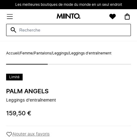
Les meilleures boutiques de mode du monde en un seul endroit
Accueil
/
Femme
/
Pantalons
/
Leggings
/
Leggings d'entraînement
Limité
PALM ANGELS
Leggings d'entraînement
159,50 €
Ajouter aux favoris