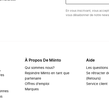
En vous inscrivant, vous accep
vous désabonner de notre newsl
À Propos De Miinto
Aide
Qui sommes nous?
Les questions
,
Rejoindre Miinto en tant que
Se rétracter du
res
partenaire
(Retours)
Offres d'emploi
Service client
Marques
sonnes
us