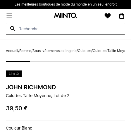
Les meilleures boutiques de mode du monde en un seul endroit
Accueil
/
Femme
/
Sous-vêtements et lingerie
/
Culottes
/
Culottes Taille Moyenne
Limité
JOHN RICHMOND
Culottes Taille Moyenne, Lot de 2
39,50 €
Couleur
:
Blanc