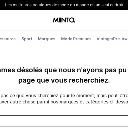
Les meilleures boutiques de mode du monde en un seul endroit
essoires
Sport
Marques
Mode Premium
Vintage/Pre-o
es désolés que nous n'ayons pas pu 
page que vous recherchiez.
 pas ce que vous cherchiez pour le moment, mais peut-êtr
uver autre chose parmi nos marques et catégories ci-dess