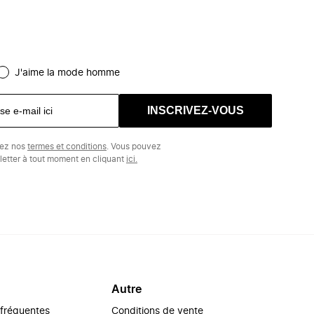
J'aime la mode homme
INSCRIVEZ-VOUS
tez nos
termes et conditions
. Vous pouvez
etter à tout moment en cliquant
ici.
Autre
 fréquentes
Conditions de vente