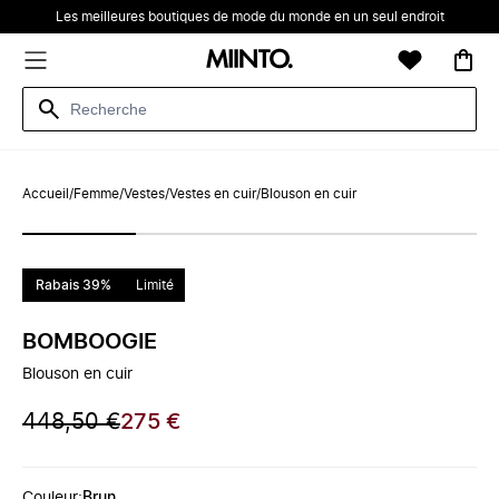
Les meilleures boutiques de mode du monde en un seul endroit
Accueil
/
Femme
/
Vestes
/
Vestes en cuir
/
Blouson en cuir
Rabais 39%
Limité
BOMBOOGIE
Blouson en cuir
448,50 €
275 €
Couleur
:
Brun