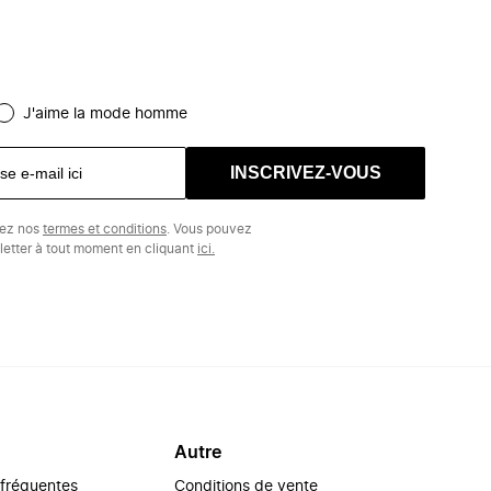
J'aime la mode homme
INSCRIVEZ-VOUS
tez nos
termes et conditions
. Vous pouvez
etter à tout moment en cliquant
ici.
Autre
 fréquentes
Conditions de vente