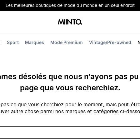
Les meilleures boutiques de mode du monde en un seul endroit
s
Sport
Marques
Mode Premium
Vintage/Pre-owned
es désolés que nous n'ayons pas pu 
page que vous recherchiez.
 pas ce que vous cherchiez pour le moment, mais peut-êtr
uver autre chose parmi nos marques et catégories ci-dess