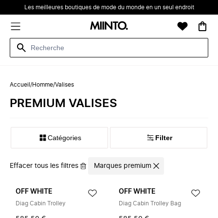
Les meilleures boutiques de mode du monde en un seul endroit
Accueil
/
Homme
/
Valises
PREMIUM VALISES
Catégories
Filter
Effacer tous les filtres
Marques premium
OFF WHITE
OFF WHITE
Diag Cabin Trolley
Diag Cabin Trolley Bag