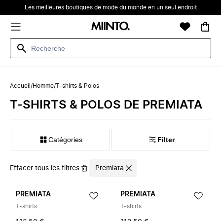
Les meilleures boutiques de mode du monde en un seul endroit
Accueil
/
Homme
/
T-shirts & Polos
‪‬‪T-SHIRTS & POLOS‬‪‬ DE ‪PREMIATA‬
Catégories
Filter
Effacer tous les filtres
Premiata
PREMIATA
PREMIATA
T-shirts
T-shirts