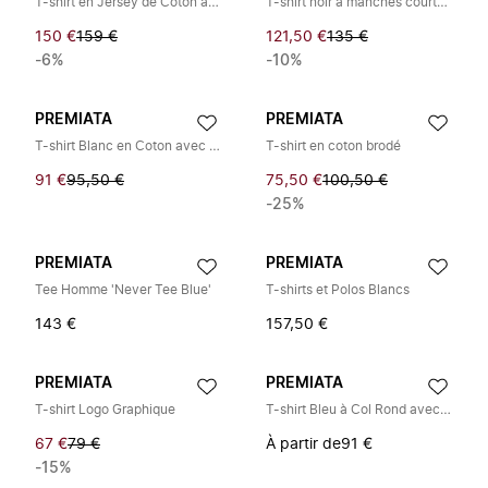
T-shirt en Jersey de Coton avec Insert en Nylon
T-shirt noir à manches courtes imprimé
150 €
159 €
121,50 €
135 €
-6%
-10%
PREMIATA
PREMIATA
T-shirt Blanc en Coton avec Logo
T-shirt en coton brodé
91 €
95,50 €
75,50 €
100,50 €
-25%
PREMIATA
PREMIATA
Tee Homme 'Never Tee Blue'
T-shirts et Polos Blancs
143 €
157,50 €
PREMIATA
PREMIATA
T-shirt Logo Graphique
T-shirt Bleu à Col Rond avec Logo Imprimé
67 €
79 €
À partir de
91 €
-15%