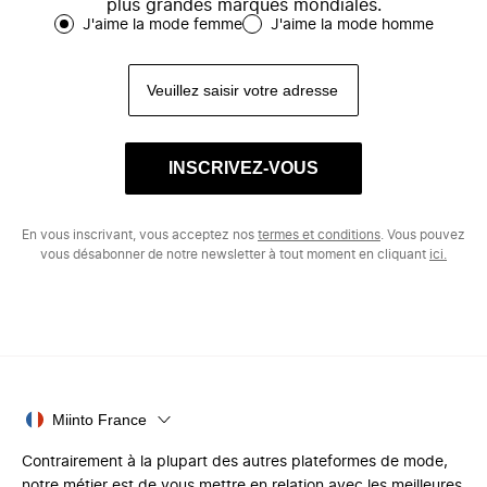
plus grandes marques mondiales.
J'aime la mode femme
J'aime la mode homme
INSCRIVEZ-VOUS
En vous inscrivant, vous acceptez nos
termes et conditions
. Vous pouvez
vous désabonner de notre newsletter à tout moment en cliquant
ici.
Miinto France
Contrairement à la plupart des autres plateformes de mode,
notre métier est de vous mettre en relation avec les meilleures