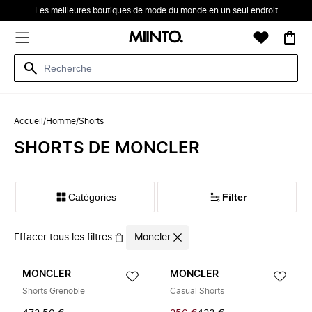
Les meilleures boutiques de mode du monde en un seul endroit
Accueil
/
Homme
/
Shorts
‪‬‪SHORTS‬‪‬ DE ‪MONCLER‬
Catégories
Filter
Effacer tous les filtres
Moncler
MONCLER
MONCLER
Shorts Grenoble
Casual Shorts