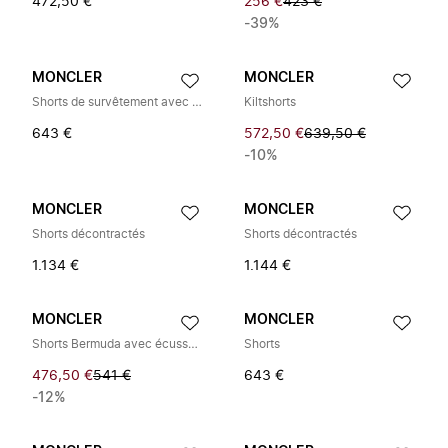
472,50 €
256 €
423 €
-39%
MONCLER
MONCLER
Shorts de survêtement avec écusson
Kiltshorts
643 €
572,50 €
639,50 €
-10%
MONCLER
MONCLER
Shorts décontractés
Shorts décontractés
1.134 €
1.144 €
MONCLER
MONCLER
Shorts Bermuda avec écusson logo
Shorts
476,50 €
541 €
643 €
-12%