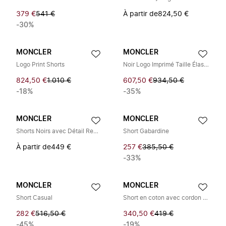
379 €
541 €
À partir de
824,50 €
-30%
MONCLER
MONCLER
Logo Print Shorts
Noir Logo Imprimé Taille Élastique
824,50 €
1.010 €
607,50 €
934,50 €
-18%
-35%
MONCLER
MONCLER
Shorts Noirs avec Détail Rembourré
Short Gabardine
À partir de
449 €
257 €
385,50 €
-33%
MONCLER
MONCLER
Short Casual
Short en coton avec cordon de serrage et fermeture éclair
282 €
516,50 €
340,50 €
419 €
-45%
-19%