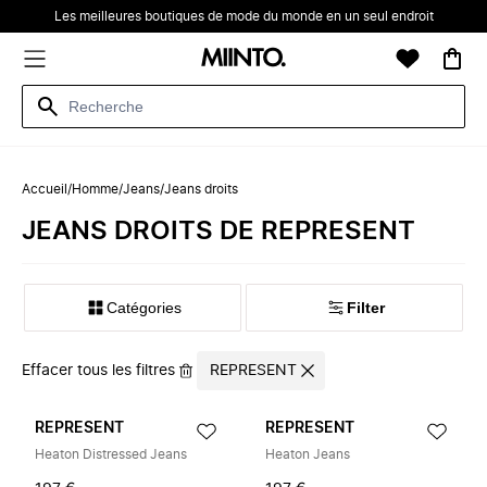
Les meilleures boutiques de mode du monde en un seul endroit
Accueil
/
Homme
/
Jeans
/
Jeans droits
‪‬‪JEANS DROITS‬‪‬ DE ‪REPRESENT‬
Catégories
Filter
Effacer tous les filtres
REPRESENT
REPRESENT
REPRESENT
Heaton Distressed Jeans
Heaton Jeans