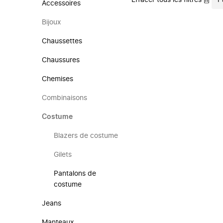
Effacer tous les filtres
P
Accessoires
Bijoux
Chaussettes
Chaussures
Chemises
Combinaisons
Costume
Blazers de costume
Gilets
Pantalons de
costume
Jeans
Manteaux