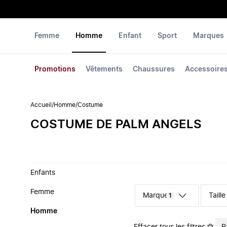
Femme
Homme
Enfant
Sport
Marques
Promotions
Vêtements
Chaussures
Accessoire
Accueil
/
Homme
/
Costume
‪‬‪COSTUME‬‪‬ DE ‪PALM ANGELS‬
Enfants
Femme
Marque
Taille
1
Homme