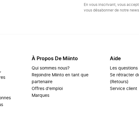
En vous inscrivant, vous accep
vous désabonner de notre newsl
À Propos De Miinto
Aide
Qui sommes nous?
Les questions
,
Rejoindre Miinto en tant que
Se rétracter du
res
partenaire
(Retours)
Offres d'emploi
Service client
Marques
sonnes
us