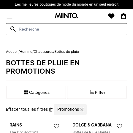
Les meilleures boutiques de mode du monde en un seul endroit
Accueil
/
Homme
/
Chaussures
/
Bottes de pluie
BOTTES DE PLUIE EN
PROMOTIONS
Catégories
Filter
Effacer tous les filtres
Promotions
RAINS
DOLCE & GABBANA
The Dry Boot W3
Bottes de Pluie Hautes