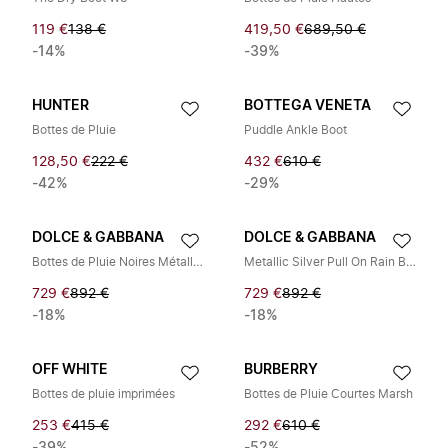
119 €
138 €
419,50 €
689,50 €
-14%
-39%
HUNTER
BOTTEGA VENETA
Bottes de Pluie
Puddle Ankle Boot
128,50 €
222 €
432 €
610 €
-42%
-29%
DOLCE & GABBANA
DOLCE & GABBANA
Bottes de Pluie Noires Métalliques à Enfiler
Metallic Silver Pull On Rain Boots
729 €
892 €
729 €
892 €
-18%
-18%
OFF WHITE
BURBERRY
Bottes de pluie imprimées
Bottes de Pluie Courtes Marsh
253 €
415 €
292 €
610 €