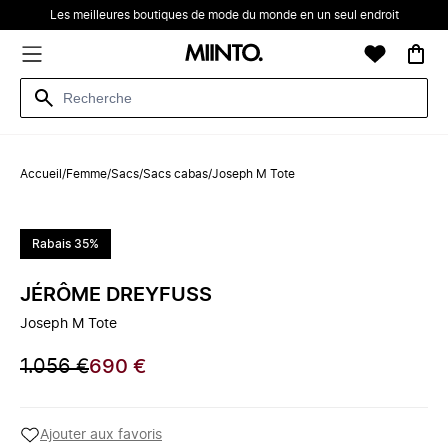
Les meilleures boutiques de mode du monde en un seul endroit
Accueil
/
Femme
/
Sacs
/
Sacs cabas
/
Joseph M Tote
Rabais 35%
JÉRÔME DREYFUSS
Joseph M Tote
1.056 €
690 €
Ajouter aux favoris