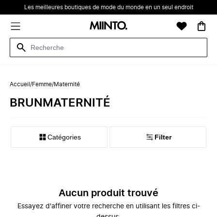
Les meilleures boutiques de mode du monde en un seul endroit
Accueil
/
Femme
/
Maternité
‪BRUN‬‪‬‪MATERNITÉ‬‪‬
Catégories
Filter
Aucun produit trouvé
Essayez d'affiner votre recherche en utilisant les filtres ci-