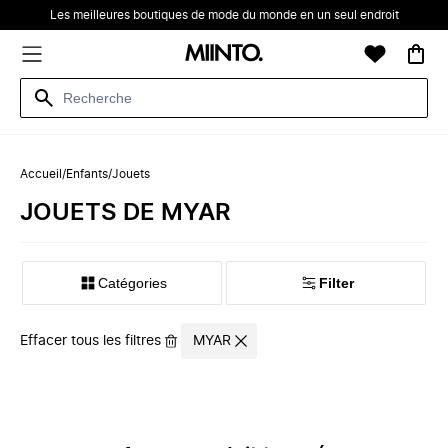
Les meilleures boutiques de mode du monde en un seul endroit
Accueil
/
Enfants
/
Jouets
‪‬‪JOUETS‬‪‬ DE ‪MYAR‬
Catégories
Filter
Effacer tous les filtres
MYAR