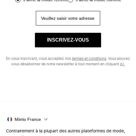
J'aime la mode femme
J'aime la mode homme
INSCRIVEZ-VOUS
En vous inscrivant, vous acceptez nos
termes et conditions
. Vous pouvez
vous désabonner de notre newsletter à tout moment en cliquant
ici.
Miinto France
Contrairement à la plupart des autres plateformes de mode,