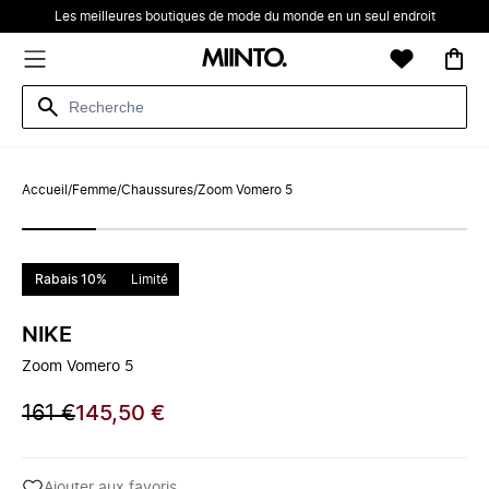
Les meilleures boutiques de mode du monde en un seul endroit
Accueil
/
Femme
/
Chaussures
/
Zoom Vomero 5
Rabais 10%
Limité
NIKE
Zoom Vomero 5
161 €
145,50 €
Ajouter aux favoris