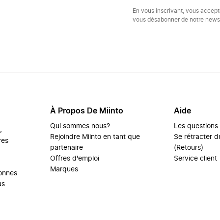
En vous inscrivant, vous accep
vous désabonner de notre newsl
À Propos De Miinto
Aide
Qui sommes nous?
Les questions
,
Rejoindre Miinto en tant que
Se rétracter du
res
partenaire
(Retours)
Offres d'emploi
Service client
Marques
sonnes
us