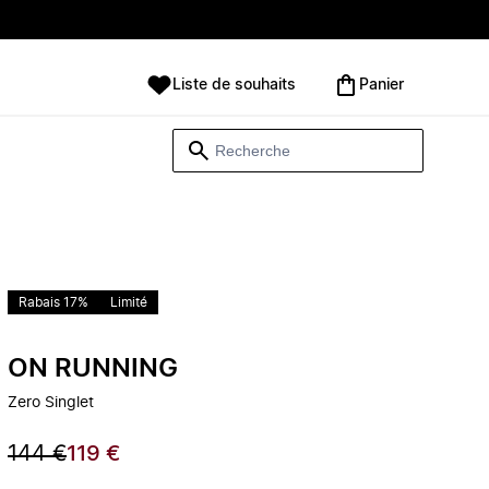
Liste de souhaits
Panier
Rabais 17%
Limité
ON RUNNING
Zero Singlet
144 €
119 €