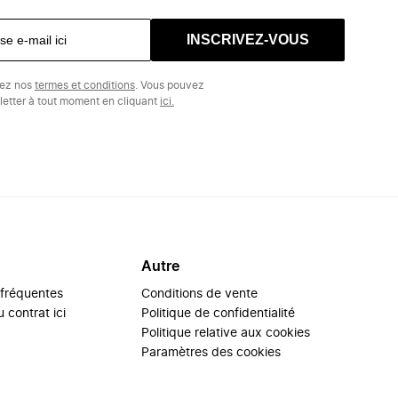
INSCRIVEZ-VOUS
tez nos
termes et conditions
. Vous pouvez
etter à tout moment en cliquant
ici.
Autre
 fréquentes
Conditions de vente
 contrat ici
Politique de confidentialité
Politique relative aux cookies
Paramètres des cookies