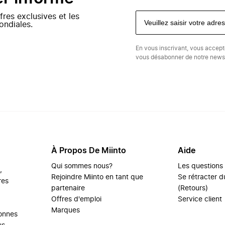
fres exclusives et les
ondiales.
En vous inscrivant, vous accep
vous désabonner de notre newsl
À Propos De Miinto
Aide
Qui sommes nous?
Les questions
,
Rejoindre Miinto en tant que
Se rétracter du
res
partenaire
(Retours)
Offres d'emploi
Service client
Marques
sonnes