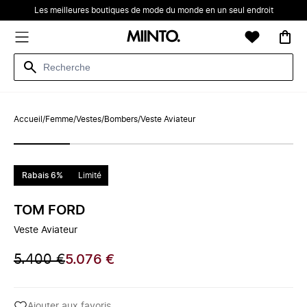
Les meilleures boutiques de mode du monde en un seul endroit
Accueil
/
Femme
/
Vestes
/
Bombers
/
Veste Aviateur
Rabais 6%
Limité
TOM FORD
Veste Aviateur
5.400 €
5.076 €
Ajouter aux favoris