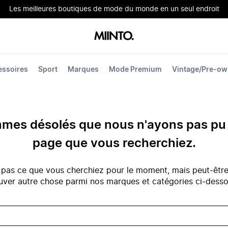
Les meilleures boutiques de mode du monde en un seul endroit
essoires
Sport
Marques
Mode Premium
Vintage/Pre-o
es désolés que nous n'ayons pas pu 
page que vous recherchiez.
 pas ce que vous cherchiez pour le moment, mais peut-êtr
uver autre chose parmi nos marques et catégories ci-dess