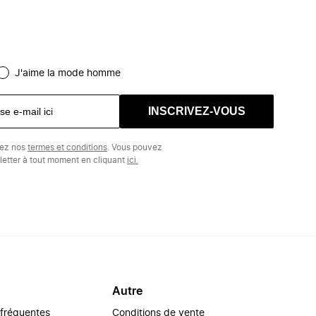
J'aime la mode homme
INSCRIVEZ-VOUS
tez nos
termes et conditions
. Vous pouvez
etter à tout moment en cliquant
ici.
Autre
 fréquentes
Conditions de vente