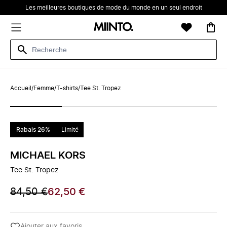
Les meilleures boutiques de mode du monde en un seul endroit
Accueil
/
Femme
/
T-shirts
/
Tee St. Tropez
Rabais 26%
Limité
MICHAEL KORS
Tee St. Tropez
84,50 €
62,50 €
Ajouter aux favoris