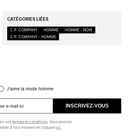
CATÉGORIES LIÉES
C.P. COMPANY
HOMME
HOMME - NOIR
C.P. COMPANY - HOMME
J'aime la mode homme
INSCRIVEZ-VOUS
tez nos
termes et conditions
. Vous pouvez
etter à tout moment en cliquant
ici.