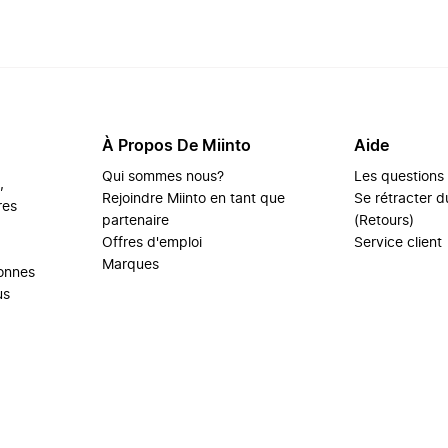
À Propos De Miinto
Aide
Qui sommes nous?
Les questions
,
Rejoindre Miinto en tant que
Se rétracter du
res
partenaire
(Retours)
Offres d'emploi
Service client
Marques
sonnes
us