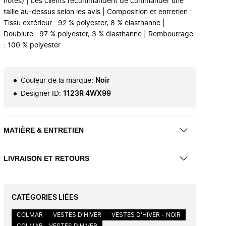
notes) | Les clients recommandent de commander une
taille au-dessus selon les avis | Composition et entretien :
Tissu extérieur : 92 % polyester, 8 % élasthanne |
Doublure : 97 % polyester, 3 % élasthanne | Rembourrage
: 100 % polyester
Couleur de la marque
:
Noir
Designer ID
:
1123R 4WX99
MATIÈRE & ENTRETIEN
LIVRAISON ET RETOURS
CATÉGORIES LIÉES
COLMAR
VESTES D'HIVER
VESTES D'HIVER - NOIR