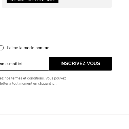
COLMAR - VESTES D'HIVER
J'aime la mode homme
INSCRIVEZ-VOUS
tez nos
termes et conditions
. Vous pouvez
etter à tout moment en cliquant
ici.