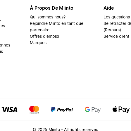
À Propos De Miinto
Aide
Qui sommes nous?
Les questions
,
Rejoindre Miinto en tant que
Se rétracter du
res
partenaire
(Retours)
Offres d'emploi
Service client
Marques
sonnes
us
© 2025 Miinto - All rights reserved