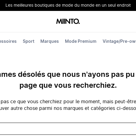
Les meilleures boutiques de mode du monde en un seul endroit
essoires
Sport
Marques
Mode Premium
Vintage/Pre-o
es désolés que nous n'ayons pas pu 
page que vous recherchiez.
 pas ce que vous cherchiez pour le moment, mais peut-êtr
uver autre chose parmi nos marques et catégories ci-dess