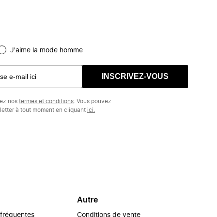
J'aime la mode homme
INSCRIVEZ-VOUS
tez nos
termes et conditions
. Vous pouvez
etter à tout moment en cliquant
ici.
Autre
 fréquentes
Conditions de vente