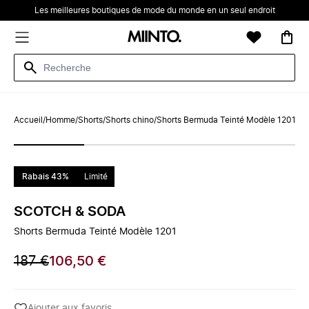
Les meilleures boutiques de mode du monde en un seul endroit
Accueil
/
Homme
/
Shorts
/
Shorts chino
/
Shorts Bermuda Teinté Modèle 1201
Rabais 43%
Limité
SCOTCH & SODA
Shorts Bermuda Teinté Modèle 1201
187 €
106,50 €
Ajouter aux favoris