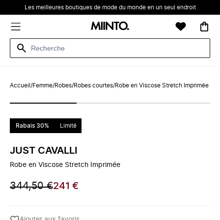
Les meilleures boutiques de mode du monde en un seul endroit
Accueil
/
Femme
/
Robes
/
Robes courtes
/
Robe en Viscose Stretch Imprimée
Rabais 30%
Limité
JUST CAVALLI
Robe en Viscose Stretch Imprimée
344,50 €
241 €
Ajouter aux favoris