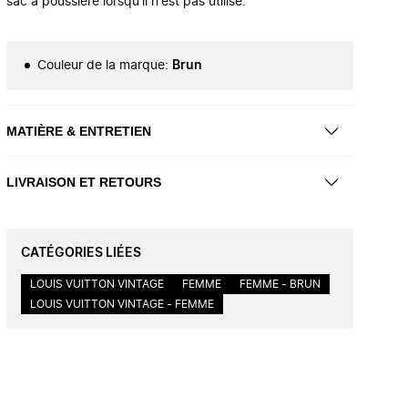
sac à poussière lorsqu'il n'est pas utilisé.
Couleur de la marque
:
Brun
MATIÈRE & ENTRETIEN
LIVRAISON ET RETOURS
CATÉGORIES LIÉES
LOUIS VUITTON VINTAGE
FEMME
FEMME - BRUN
LOUIS VUITTON VINTAGE - FEMME