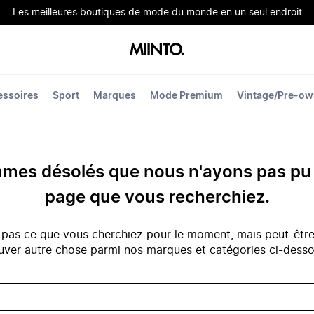
Les meilleures boutiques de mode du monde en un seul endroit
essoires
Sport
Marques
Mode Premium
Vintage/Pre-o
es désolés que nous n'ayons pas pu 
page que vous recherchiez.
 pas ce que vous cherchiez pour le moment, mais peut-êtr
uver autre chose parmi nos marques et catégories ci-dess