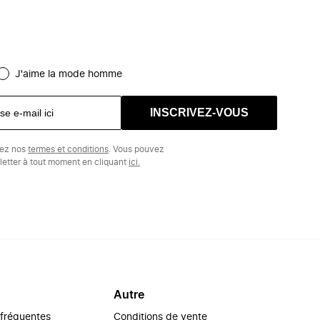
J'aime la mode homme
INSCRIVEZ-VOUS
tez nos
termes et conditions
. Vous pouvez
etter à tout moment en cliquant
ici.
Autre
 fréquentes
Conditions de vente