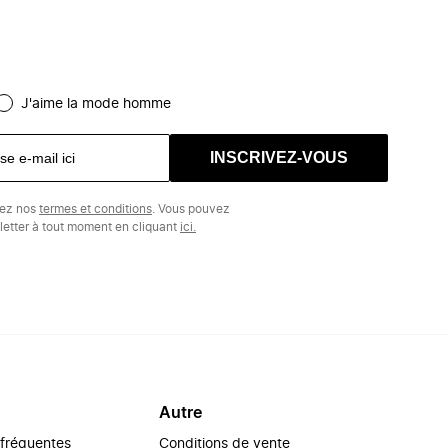
J'aime la mode homme
INSCRIVEZ-VOUS
tez nos
termes et conditions
. Vous pouvez
etter à tout moment en cliquant
ici.
Autre
 fréquentes
Conditions de vente