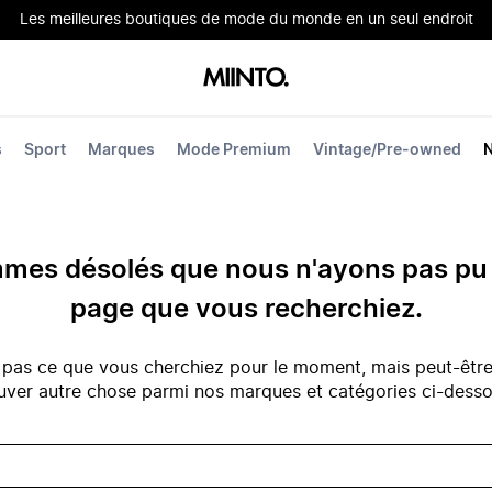
Les meilleures boutiques de mode du monde en un seul endroit
s
Sport
Marques
Mode Premium
Vintage/Pre-owned
es désolés que nous n'ayons pas pu 
page que vous recherchiez.
 pas ce que vous cherchiez pour le moment, mais peut-êtr
uver autre chose parmi nos marques et catégories ci-dess