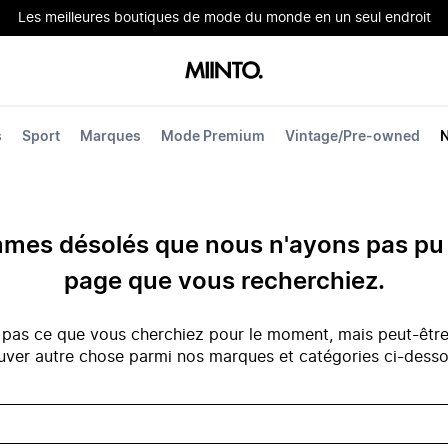
Les meilleures boutiques de mode du monde en un seul endroit
s
Sport
Marques
Mode Premium
Vintage/Pre-owned
es désolés que nous n'ayons pas pu 
page que vous recherchiez.
 pas ce que vous cherchiez pour le moment, mais peut-êtr
uver autre chose parmi nos marques et catégories ci-dess