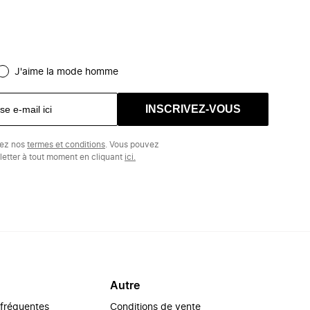
J'aime la mode homme
INSCRIVEZ-VOUS
tez nos
termes et conditions
. Vous pouvez
etter à tout moment en cliquant
ici.
Autre
 fréquentes
Conditions de vente