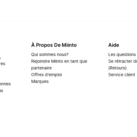
À Propos De Miinto
Aide
Qui sommes nous?
Les questions
,
Rejoindre Miinto en tant que
Se rétracter du
res
partenaire
(Retours)
Offres d'emploi
Service client
Marques
sonnes
us