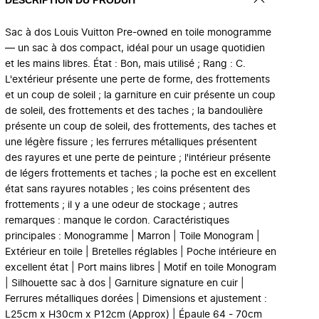
Sac à dos Louis Vuitton Pre-owned en toile monogramme
— un sac à dos compact, idéal pour un usage quotidien
et les mains libres. État : Bon, mais utilisé ; Rang : C.
L'extérieur présente une perte de forme, des frottements
et un coup de soleil ; la garniture en cuir présente un coup
de soleil, des frottements et des taches ; la bandoulière
présente un coup de soleil, des frottements, des taches et
une légère fissure ; les ferrures métalliques présentent
des rayures et une perte de peinture ; l'intérieur présente
de légers frottements et taches ; la poche est en excellent
état sans rayures notables ; les coins présentent des
frottements ; il y a une odeur de stockage ; autres
remarques : manque le cordon. Caractéristiques
principales : Monogramme | Marron | Toile Monogram |
Extérieur en toile | Bretelles réglables | Poche intérieure en
excellent état | Port mains libres | Motif en toile Monogram
| Silhouette sac à dos | Garniture signature en cuir |
Ferrures métalliques dorées | Dimensions et ajustement :
L25cm x H30cm x P12cm (Approx) | Épaule 64 - 70cm