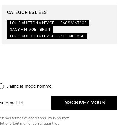
CATÉGORIES LIÉES
LOUIS VUITTON VINTAGE
SACS VINTAGE
SACS VINTAGE - BRUN
LOUIS VUITTON VINTAGE - SACS VINTAGE
J'aime la mode homme
INSCRIVEZ-VOUS
tez nos
termes et conditions
. Vous pouvez
etter à tout moment en cliquant
ici.