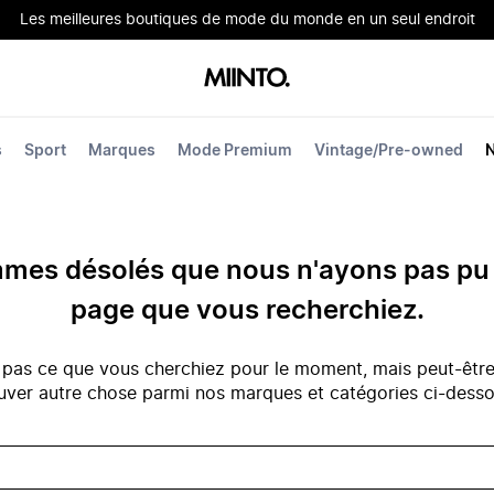
Les meilleures boutiques de mode du monde en un seul endroit
s
Sport
Marques
Mode Premium
Vintage/Pre-owned
es désolés que nous n'ayons pas pu 
page que vous recherchiez.
 pas ce que vous cherchiez pour le moment, mais peut-êtr
uver autre chose parmi nos marques et catégories ci-dess