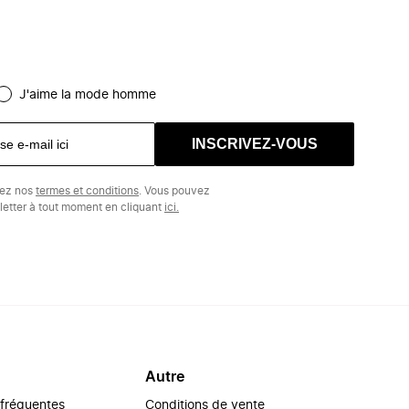
J'aime la mode homme
INSCRIVEZ-VOUS
tez nos
termes et conditions
. Vous pouvez
etter à tout moment en cliquant
ici.
Autre
 fréquentes
Conditions de vente