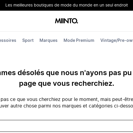
Les meilleures boutiques de mode du monde en un seul endroit
essoires
Sport
Marques
Mode Premium
Vintage/Pre-o
es désolés que nous n'ayons pas pu 
page que vous recherchiez.
 pas ce que vous cherchiez pour le moment, mais peut-êtr
uver autre chose parmi nos marques et catégories ci-dess