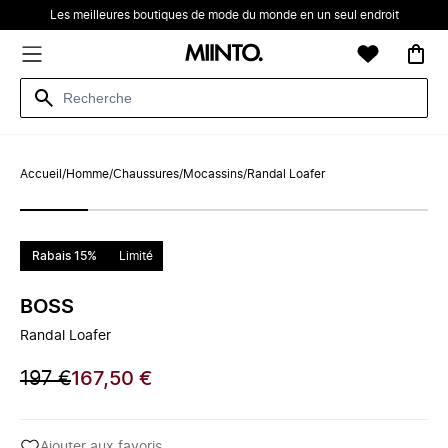
Les meilleures boutiques de mode du monde en un seul endroit
Accueil
/
Homme
/
Chaussures
/
Mocassins
/
Randal Loafer
Rabais 15%
Limité
BOSS
Randal Loafer
197 €
167,50 €
Ajouter aux favoris