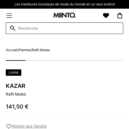
Les meilleures boutiques de mode du monde en un seul endroit
Accueil
/
Femme
/
Rafli Mules
Limité
KAZAR
Rafli Mules
141,50 €
Ajouter aux favoris