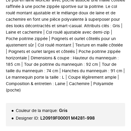
Le pull en laine Moncler avec poche associe une maille côtelée
raffinée à une poche zippée sportive sur la poitrine. Le col
roulé montant ajustable et le mélange doux de laine et de
cachemire en font une pièce polyvalente à superposer pour
des looks décontractés et smart-casual. Attributs clés : Gris |
Laine et cachemire | Col roulé ajustable avec demi-zip |
Poche poitrine zippée | Poignets et ourlet côtelés pour un
ajustement sûr | Col roulé montant | Texture en maille côtelée
| Poignets et ourlet larges et côtelés | Poche poitrine zippée
horizontale | Dimensions & coupe : Hauteur du mannequin :
185 cm | Tour de poitrine du mannequin : 92 cm | Tour de
taille du mannequin : 74 cm | Hanches du mannequin : 91 cm |
Le mannequin porte la taille : L | Coupe légèrement ample |
Composition & entretien : Laine | Cachemire | Polyamide
(poche)
Couleur de la marque
:
Gris
Designer ID
:
L20919F00001 M4281-998