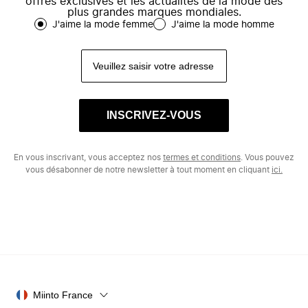
offres exclusives et les actualités de la mode des
plus grandes marques mondiales.
J'aime la mode femme
J'aime la mode homme
INSCRIVEZ-VOUS
En vous inscrivant, vous acceptez nos
termes et conditions
. Vous pouvez
vous désabonner de notre newsletter à tout moment en cliquant
ici.
Miinto France