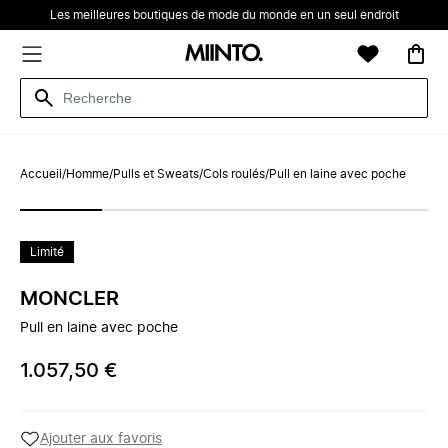
Les meilleures boutiques de mode du monde en un seul endroit
Accueil
/
Homme
/
Pulls et Sweats
/
Cols roulés
/
Pull en laine avec poche
Limité
MONCLER
Pull en laine avec poche
1.057,50 €
Ajouter aux favoris