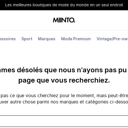
Les meilleures boutiques de mode du monde en un seul endroit
essoires
Sport
Marques
Mode Premium
Vintage/Pre-o
es désolés que nous n'ayons pas pu 
page que vous recherchiez.
 pas ce que vous cherchiez pour le moment, mais peut-êtr
uver autre chose parmi nos marques et catégories ci-dess