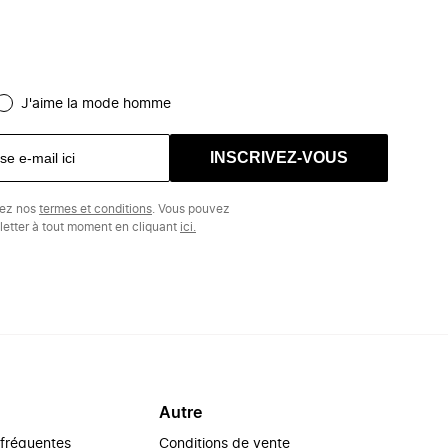
J'aime la mode homme
INSCRIVEZ-VOUS
tez nos
termes et conditions
. Vous pouvez
etter à tout moment en cliquant
ici.
Autre
 fréquentes
Conditions de vente