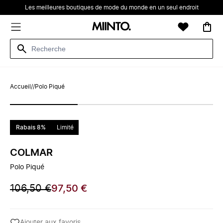
Les meilleures boutiques de mode du monde en un seul endroit
Accueil
/
/
Polo Piqué
Rabais 8%
Limité
COLMAR
Polo Piqué
106,50 €
97,50 €
Ajouter aux favoris