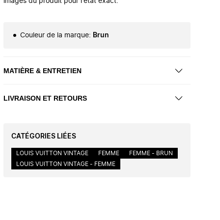
images du produit pour l'état exact.
Couleur de la marque
:
Brun
MATIÈRE & ENTRETIEN
LIVRAISON ET RETOURS
CATÉGORIES LIÉES
LOUIS VUITTON VINTAGE
FEMME
FEMME - BRUN
LOUIS VUITTON VINTAGE - FEMME