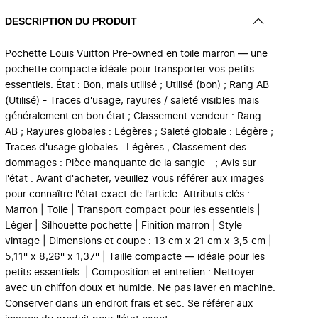
DESCRIPTION DU PRODUIT
Pochette Louis Vuitton Pre-owned en toile marron — une
pochette compacte idéale pour transporter vos petits
essentiels. État : Bon, mais utilisé ; Utilisé (bon) ; Rang AB
(Utilisé) - Traces d'usage, rayures / saleté visibles mais
généralement en bon état ; Classement vendeur : Rang
AB ; Rayures globales : Légères ; Saleté globale : Légère ;
Traces d'usage globales : Légères ; Classement des
dommages : Pièce manquante de la sangle - ; Avis sur
l'état : Avant d'acheter, veuillez vous référer aux images
pour connaître l'état exact de l'article. Attributs clés :
Marron | Toile | Transport compact pour les essentiels |
Léger | Silhouette pochette | Finition marron | Style
vintage | Dimensions et coupe : 13 cm x 21 cm x 3,5 cm |
5,11'' x 8,26'' x 1,37'' | Taille compacte — idéale pour les
petits essentiels. | Composition et entretien : Nettoyer
avec un chiffon doux et humide. Ne pas laver en machine.
Conserver dans un endroit frais et sec. Se référer aux