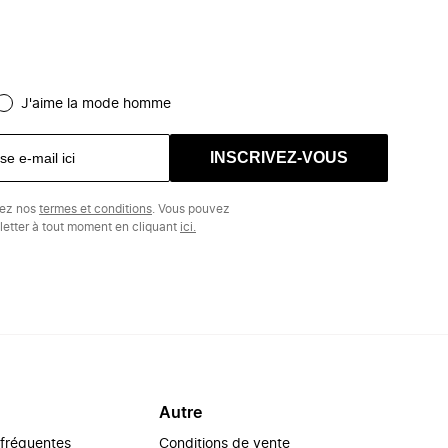
J'aime la mode homme
INSCRIVEZ-VOUS
tez nos
termes et conditions
. Vous pouvez
etter à tout moment en cliquant
ici.
Autre
 fréquentes
Conditions de vente