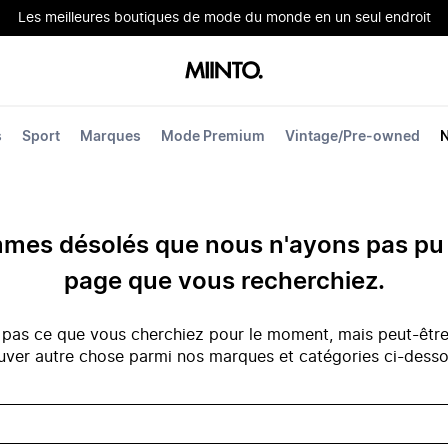
Les meilleures boutiques de mode du monde en un seul endroit
s
Sport
Marques
Mode Premium
Vintage/Pre-owned
es désolés que nous n'ayons pas pu 
page que vous recherchiez.
 pas ce que vous cherchiez pour le moment, mais peut-êtr
uver autre chose parmi nos marques et catégories ci-dess