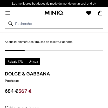
Les meilleures boutiques de mode du monde en un seul endroit
Accueil
/
Femme
/
Sacs
/
Trousse de toilette
/
Pochette
Rabais 17%
Unisex
DOLCE & GABBANA
Pochette
684 €
567 €
Ajouter aux favoris